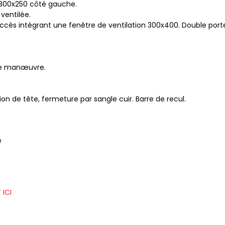
 800x250 côté gauche.
ventilée.
s intégrant une fenêtre de ventilation 300x400. Double porte sell
de manœuvre.
n de tête, fermeture par sangle cuir. Barre de recul.
e
 ICI