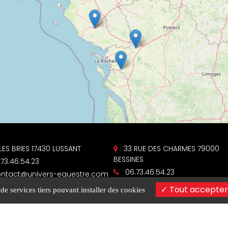
LES BRIES 17430 LUSSANT
33 RUE DES CHARMES 79000
BESSINES
73.46.54.23
06.73.46.54.23
ntact@univers-equestre.com
contact@univers-equestre
Tout accepter
 de services tiers pouvant installer des cookies