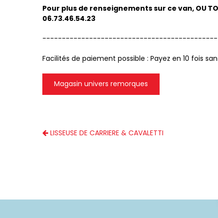
Pour plus de renseignements sur ce van, OU TO
06.73.46.54.23
---------------------------------------------
Facilités de paiement possible : Payez en 10 fois sa
Magasin univers remorques
LISSEUSE DE CARRIERE & CAVALETTI