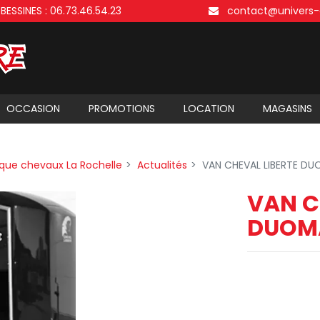
 BESSINES
:
06.73.46.54.23
contact@univers-
OCCASION
PROMOTIONS
LOCATION
MAGASINS
ue chevaux La Rochelle
Actualités
VAN CHEVAL LIBERTE D
VAN C
DUOM