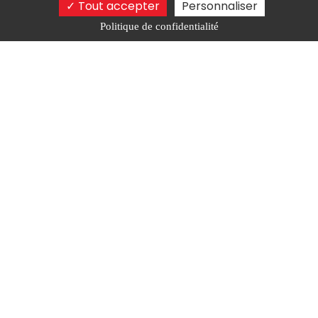
Tout accepter
Personnaliser
29 RUE DE LA GITE, 85430 AUBIGNY
Politique de confidentialité
06.73.46.54.23
contact@univers-equestre.com
ZA LES BRIES 17430 LUSSANT
06.73.46.54.23
contact@univers-equestre.com
33 RUE DES CHARMES 79000
BESSINES
06.73.46.54.23
contact@univers-equestre.com
Réglementation
Nos marques
Financement
Partenaires